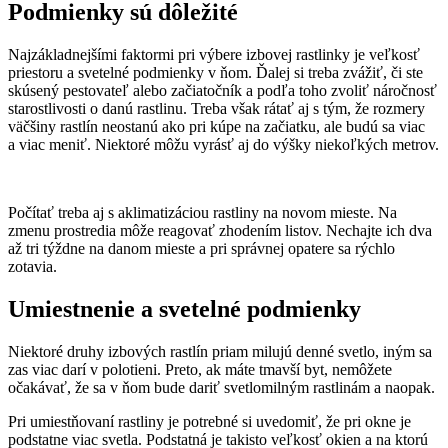
Podmienky sú dôležité
Najzákladnejšími faktormi pri výbere izbovej rastlinky je veľkosť
priestoru a svetelné podmienky v ňom. Ďalej si treba zvážiť, či ste
skúsený pestovateľ alebo začiatočník a podľa toho zvoliť náročnosť
starostlivosti o danú rastlinu. Treba však rátať aj s tým, že rozmery
väčšiny rastlín neostanú ako pri kúpe na začiatku, ale budú sa viac
a viac meniť. Niektoré môžu vyrásť aj do výšky niekoľkých metrov.
Počítať treba aj s aklimatizáciou rastliny na novom mieste. Na
zmenu prostredia môže reagovať zhodením listov. Nechajte ich dva
až tri týždne na danom mieste a pri správnej opatere sa rýchlo
zotavia.
Umiestnenie a svetelné podmienky
Niektoré druhy izbových rastlín priam milujú denné svetlo, iným sa
zas viac darí v polotieni. Preto, ak máte tmavší byt, nemôžete
očakávať, že sa v ňom bude dariť svetlomilným rastlinám a naopak.
Pri umiestňovaní rastliny je potrebné si uvedomiť, že pri okne je
podstatne viac svetla. Podstatná je takisto veľkosť okien a na ktorú