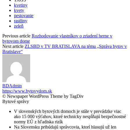
kvetiny
kvety
pestovanie
rastliny
zeleň
Previous article
Rozhodovanie vlastníkov o zriadení herne v
bytovom dome
Next article
ZLSBD v TV BRATISLAVA na tému „Správa bytov v
Bratislave“
BDAdmin
https://www.bytovydom.sk
© Newspaper WordPress Theme by TagDiv
Bytové správy
V slovenských bytových domoch je stále v prevádzke viac
ako 15 000 výťahov, ktoré technicky nespĺňajú bezpečnostné
normy EÚ z hľadiska rizík
Na Slovensku pribúdajú správcovia, ktorí hlasujú už len