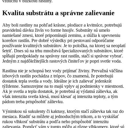
vzduchu v blízkosti rastliny.
Kvalita substrátu a správne zalievanie
Aby boli rastliny na pohľad krásne, plodiace a kvitnúce, potrebujú
pravidelnú dávku živín vo forme hnojív. Substráty sú umelo
namiešané zmesi, ktoré pripomínajú zeminu, a slúžia k upevneniu
koreňov rastlín. Pre dobré výsledky pri pestovaní odporúčame
používanie kvalitných substrátov. Je to položka, na ktorej sa neoplatí
šetriť. Dnes sú na trhu množstvá špecializovaných substrátov, ktoré
spĺňajú predpoklady na správny rast rastlín, stačí si správne vybrať.
Jedným z najdôležitejších rastových činiteľov je popri svetle voda.
Rastlina nie je schopná bez vody prijímať živiny. Prevažná väčšina
izbových rastlín pochádza z trópov, čo znamená, že potrebujú
dostatok tepla svetla a vody. Ideálne je ich zalievať jedenkrát
týždenne. Samozrejme na to majú vplyv aj podmienky v miestnosti.
Ak je svetla a tepla dostatok, je potrebná aj výdatná zálievka, ak
však intenzita svetla klesá, musí klesať aj intenzita teploty, a tým
pádom treba prispôsobiť zálievku.
Výnimkou sú sukulenty či kaktusy, ktorým stačí zálievka tak raz do
mesiaca. Riadiť sa môžete aj jednoduchým trikom, a to vyskúšať
rukou vlhkosť substrátu a podľa neho prispôsobiť intenzitu
zalievania. Pomôcť vám v tomto môžu aj rôzne vlhkomery, ktoré sú