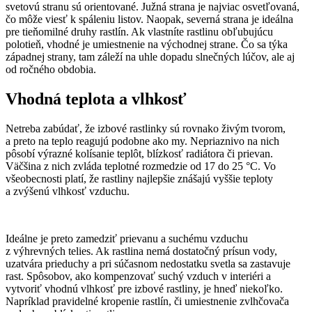
svetovú stranu sú orientované. Južná strana je najviac osvetľovaná,
čo môže viesť k spáleniu listov. Naopak, severná strana je ideálna
pre tieňomilné druhy rastlín. Ak vlastníte rastlinu obľubujúcu
polotieň, vhodné je umiestnenie na východnej strane. Čo sa týka
západnej strany, tam záleží na uhle dopadu slnečných lúčov, ale aj
od ročného obdobia.
Vhodná teplota a vlhkosť
Netreba zabúdať, že izbové rastlinky sú rovnako živým tvorom,
a preto na teplo reagujú podobne ako my. Nepriaznivo na nich
pôsobí výrazné kolísanie teplôt, blízkosť radiátora či prievan.
Väčšina z nich zvláda teplotné rozmedzie od 17 do 25 °C. Vo
všeobecnosti platí, že rastliny najlepšie znášajú vyššie teploty
a zvýšenú vlhkosť vzduchu.
Ideálne je preto zamedziť prievanu a suchému vzduchu
z výhrevných telies. Ak rastlina nemá dostatočný prísun vody,
uzatvára prieduchy a pri súčasnom nedostatku svetla sa zastavuje
rast. Spôsobov, ako kompenzovať suchý vzduch v interiéri a
vytvoriť vhodnú vlhkosť pre izbové rastliny, je hneď niekoľko.
Napríklad pravidelné kropenie rastlín, či umiestnenie zvlhčovača