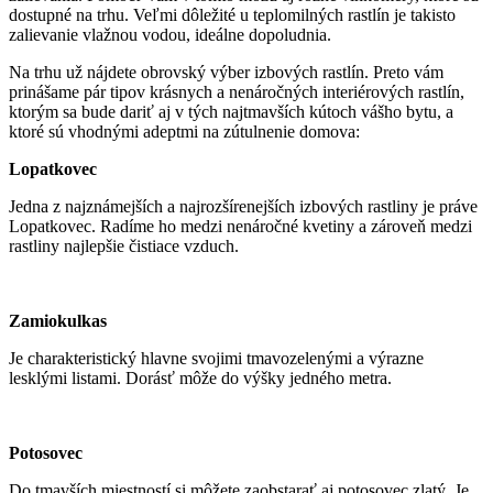
dostupné na trhu. Veľmi dôležité u teplomilných rastlín je takisto
zalievanie vlažnou vodou, ideálne dopoludnia.
Na trhu už nájdete obrovský výber izbových rastlín. Preto vám
prinášame pár tipov krásnych a nenáročných interiérových rastlín,
ktorým sa bude dariť aj v tých najtmavších kútoch vášho bytu, a
ktoré sú vhodnými adeptmi na zútulnenie domova:
Lopatkovec
Jedna z najznámejších a najrozšírenejších izbových rastliny je práve
Lopatkovec. Radíme ho medzi nenáročné kvetiny a zároveň medzi
rastliny najlepšie čistiace vzduch.
Zamiokulkas
Je charakteristický hlavne svojimi tmavozelenými a výrazne
lesklými listami. Dorásť môže do výšky jedného metra.
Potosovec
Do tmavších miestností si môžete zaobstarať aj potosovec zlatý. Je