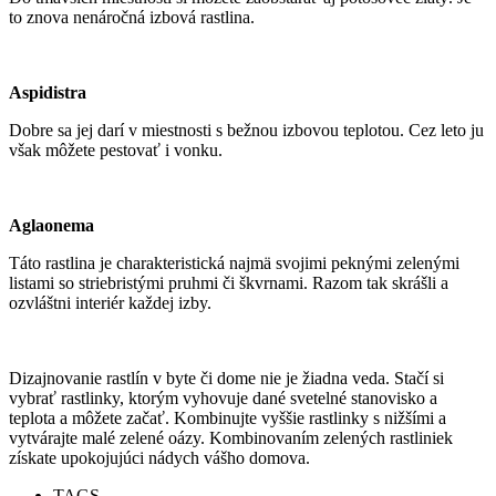
to znova nenáročná izbová rastlina.
Aspidistra
Dobre sa jej darí v miestnosti s bežnou izbovou teplotou. Cez leto ju
však môžete pestovať i vonku.
Aglaonema
Táto rastlina je charakteristická najmä svojimi peknými zelenými
listami so striebristými pruhmi či škvrnami. Razom tak skrášli a
ozvláštni interiér každej izby.
Dizajnovanie rastlín v byte či dome nie je žiadna veda. Stačí si
vybrať rastlinky, ktorým vyhovuje dané svetelné stanovisko a
teplota a môžete začať. Kombinujte vyššie rastlinky s nižšími a
vytvárajte malé zelené oázy. Kombinovaním zelených rastliniek
získate upokojujúci nádych vášho domova.
TAGS