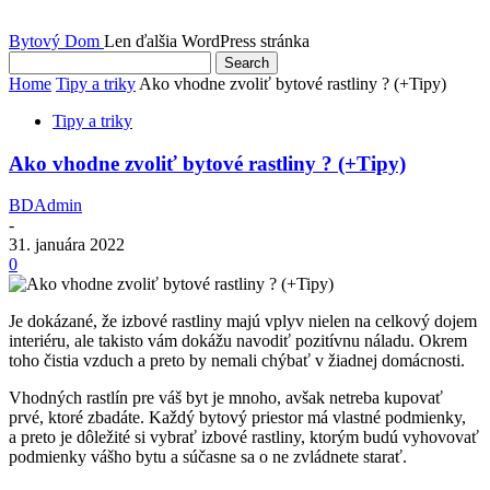
Bytový Dom
Len ďalšia WordPress stránka
Home
Tipy a triky
Ako vhodne zvoliť bytové rastliny ? (+Tipy)
Tipy a triky
Ako vhodne zvoliť bytové rastliny ? (+Tipy)
BDAdmin
-
31. januára 2022
0
Je dokázané, že izbové rastliny majú vplyv nielen na celkový dojem
interiéru, ale takisto vám dokážu navodiť pozitívnu náladu. Okrem
toho čistia vzduch a preto by nemali chýbať v žiadnej domácnosti.
Vhodných rastlín pre váš byt je mnoho, avšak netreba kupovať
prvé, ktoré zbadáte. Každý bytový priestor má vlastné podmienky,
a preto je dôležité si vybrať izbové rastliny, ktorým budú vyhovovať
podmienky vášho bytu a súčasne sa o ne zvládnete starať.