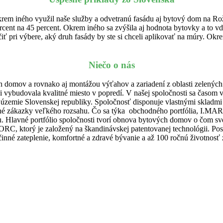
rem iného využil naše služby a odvetranú fasádu aj bytový dom na Rož
rcent na 45 percent. Okrem iného sa zvýšila aj hodnota bytovky a to v
očiť pri výbere, aký druh fasády by ste si chceli aplikovať na múry. Ok
Niečo o nás
domov a rovnako aj montážou výťahov a zariadení z oblasti zelených e
si vybudovala kvalitné miesto v popredí. V našej spoločnosti sa časom 
 územie Slovenskej republiky. Spoločnosť disponuje vlastnými skladmi
é zákazky veľkého rozsahu. Čo sa týka obchodného portfólia, I.MAR j
 Hlavné portfólio spoločnosti tvorí obnova bytových domov o čom sve
 ktorý je založený na škandinávskej patentovanej technológii. Posky
inné zateplenie, komfortné a zdravé bývanie a až 100 ročnú životnosť