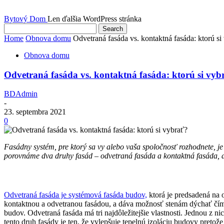
Bytový Dom
Len ďalšia WordPress stránka
Home
Obnova domu
Odvetraná fasáda vs. kontaktná fasáda: ktorú si
Obnova domu
Odvetraná fasáda vs. kontaktná fasáda: ktorú si vyb
BDAdmin
-
23. septembra 2021
0
Fasádny systém, pre ktorý sa vy alebo vaša spoločnosť rozhodnete, je 
porovnáme dva druhy fasád – odvetraná fasáda a kontaktná fasáda, a
Odvetraná fasáda je systémová fasáda budov,
ktorá je predsadená na 
kontaktnou a odvetranou fasádou, a dáva možnosť stenám dýchať čím s
budov. Odvetraná fasáda má tri najdôležitejšie vlastnosti. Jednou z n
tento druh fasády je ten, že vylepšuje tepelnú izoláciu budovy preto