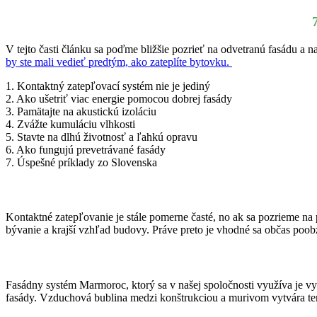
V tejto časti článku sa poďme bližšie pozrieť na odvetranú fasádu a n
by ste mali vedieť predtým, ako zateplíte bytovku.
1. Kontaktný zatepľovací systém nie je jediný
2. Ako ušetriť viac energie pomocou dobrej fasády
3. Pamätajte na akustickú izoláciu
4. Zvážte kumuláciu vlhkosti
5. Stavte na dlhú životnosť a ľahkú opravu
6. Ako fungujú prevetrávané fasády
7. Úspešné príklady zo Slovenska
Kontaktné zatepľovanie je stále pomerne časté, no ak sa pozrieme na 
bývanie a krajší vzhľad budovy. Práve preto je vhodné sa občas poobz
Fasádny systém Marmoroc, ktorý sa v našej spoločnosti využíva je vyt
fasády. Vzduchová bublina medzi konštrukciou a murivom vytvára ter