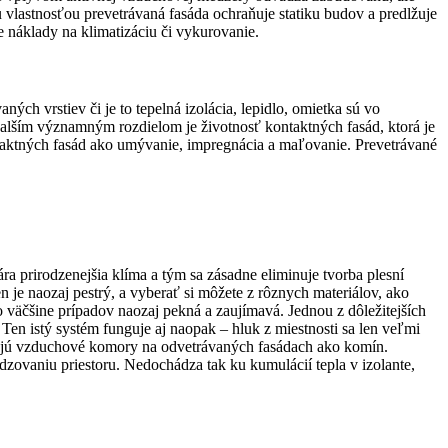
vlastnosťou prevetrávaná fasáda ochraňuje statiku budov a predlžuje
e náklady na klimatizáciu či vykurovanie.
ch vrstiev či je to tepelná izolácia, lepidlo, omietka sú vo
ším významným rozdielom je životnosť kontaktných fasád, ktorá je
taktných fasád ako umývanie, impregnácia a maľovanie. Prevetrávané
ra prirodzenejšia klíma a tým sa zásadne eliminuje tvorba plesní
je naozaj pestrý, a vyberať si môžete z rôznych materiálov, ako
o väčšine prípadov naozaj pekná a zaujímavá. Jednou z dôležitejších
 Ten istý systém funguje aj naopak – hluk z miestnosti sa len veľmi
ungujú vzduchové komory na odvetrávaných fasádach ako komín.
zovaniu priestoru. Nedochádza tak ku kumulácií tepla v izolante,