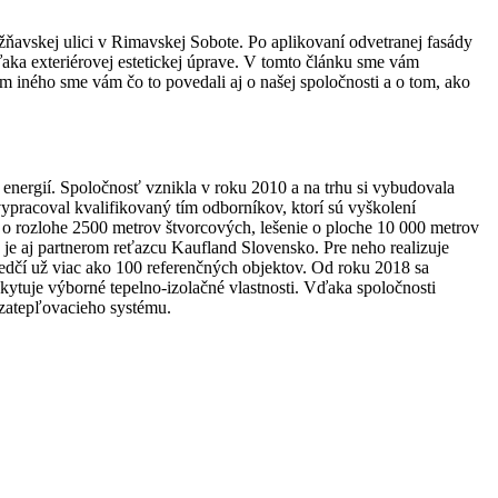
ňavskej ulici v Rimavskej Sobote. Po aplikovaní odvetranej fasády
ďaka exteriérovej estetickej úprave. V tomto článku sme vám
rem iného sme vám čo to povedali aj o našej spoločnosti a o tom, ako
nergií. Spoločnosť vznikla v roku 2010 a na trhu si vybudovala
vypracoval kvalifikovaný tím odborníkov, ktorí sú vyškolení
 o rozlohe 2500 metrov štvorcových, lešenie o ploche 10 000 metrov
e aj partnerom reťazcu Kaufland Slovensko. Pre neho realizuje
dčí už viac ako 100 referenčných objektov. Od roku 2018 sa
tuje výborné tepelno-izolačné vlastnosti. Vďaka spoločnosti
 zatepľovacieho systému.