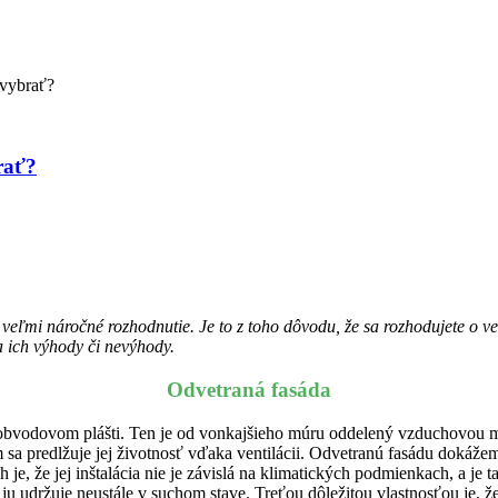
 vybrať?
rať?
veľmi náročné rozhodnutie. Je to z toho dôvodu, že sa rozhodujete o ve
 ich výhody či nevýhody.
Odvetraná fasáda
obvodovom plášti. Ten je od vonkajšieho múru oddelený vzduchovou med
a predlžuje jej životnosť vďaka ventilácii. Odvetranú fasádu dokážeme
ich je, že jej inštalácia nie je závislá na klimatických podmienkach, 
že ju udržuje neustále v suchom stave. Treťou dôležitou vlastnosťou j