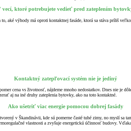
7 vecí, ktoré potrebujete vedieť pred zateplením bytovk
a to, aké výhody má oproti kontaktnej fasáde, ktorá sa stáva príliš veľk
Kontaktný zatepľovací systém nie je jediný
pomer cena vs životnosť, nájdeme mnoho nedostatkov. Dnes nie je dôlež
erať aj na iné druhy zateplenia bytovky, ako na toto kontaktné.
Ako ušetriť viac energie pomocou dobrej fasády
vorený v Škandinávii, kde sú pomerne časté tuhé zimy, no myslí sa tam
moregulačné vlastnosti a zvyšuje energetickú účinnosť budovy. Vďaka