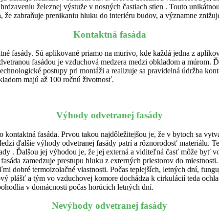
dzaveniu železnej výstuže v nosných častiach stien . Touto unikátnou 
a, že zabraňuje prenikaniu hluku do interiéru budov, a významne znižuj
Kontaktná fasáda
né fasády. Sú aplikované priamo na murivo, kde každá jedna z aplikovaný
dvetranou fasádou je vzduchová medzera medzi obkladom a múrom. Ďal
hnologické postupy pri montáži a realizuje sa pravidelná údržba kon
kladom majú až 100 ročnú životnosť.
Výhody odvetranej fasády
 kontaktná fasáda. Prvou takou najdôležitejšou je, že v bytoch sa vytvá
i ďalšie výhody odvetranej fasády patrí a rôznorodosť materiálu. Ten 
dy . Ďalšou jej výhodou je, že jej externá a viditeľná časť môže byť v
 fasáda zamedzuje prestupu hluku z externých priestorov do miestnosti.
ľmi dobré termoizolačné vlastnosti. Počas teplejších, letných dní, f
vý plášť a tým vo vzduchovej komore dochádza k cirkulácií teda ochlad
pohodlia v domácnosti počas horúcich letných dní.
Nevýhody odvetranej fasády