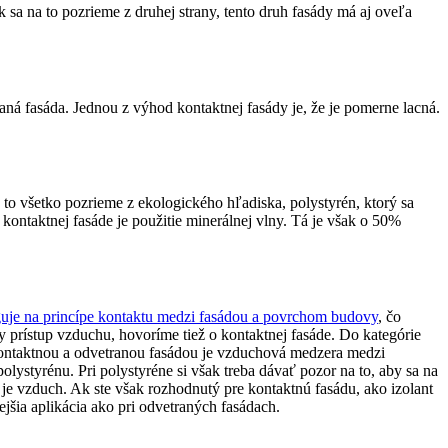
 sa na to pozrieme z druhej strany, tento druh fasády má aj oveľa
raná fasáda. Jednou z výhod kontaktnej fasády je, že je pomerne lacná.
 to všetko pozrieme z ekologického hľadiska, polystyrén, ktorý sa
 kontaktnej fasáde je použitie minerálnej vlny. Tá je však o 50%
uje na princípe kontaktu medzi fasádou a povrchom budovy
, čo
 prístup vzduchu, hovoríme tiež o kontaktnej fasáde. Do kategórie
 kontaktnou a odvetranou fasádou je vzduchová medzera medzi
lystyrénu. Pri polystyréne si však treba dávať pozor na to, aby sa na
t je vzduch. Ak ste však rozhodnutý pre kontaktnú fasádu, ako izolant
jšia aplikácia ako pri odvetraných fasádach.