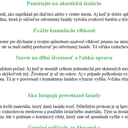
Pamätajte na akustickú izoláciu
dí, ako napríklad pri diaľnici alebo v centre mesta. Aj keď je dobre a
na, ktorá je súčasťou odvetranej fasády vytvára zvukovú bariéru a tým
Zvážte kumuláciu vlhkosti
iestor pre dýchanie a svojim spôsobom uzatvorí vlhkosť priamo na ste
y ste sa mali radšej poobzerať po odvetranej fasáde. Tá vďaka vzducho
Stavte na dlhú životnosť a ľahkú opravu
dom počasí. Aj keď je montáž celkom jednoduchá pre skúsených monté
 akýkoľvek iný. Životnosť je až sto rokov. Aj v prípade poškodenia e
nota. Tá je v porovnaní s kontaktnou fasádou výrazne vyššia. Vďaka rô
Ako fungujú prevetrané fasády
en kvôli materiálu, ktorý danú fasádu tvorí. Dôležitým prvkom je aj špe
u vzduchovou medzerou a použitím izolačného materiálu. Tým sa dosia
a. Ide v podstate o komínový efekt, ktorý sme už spomínali vyššie v t
Úspešné príklady zo Slovenska