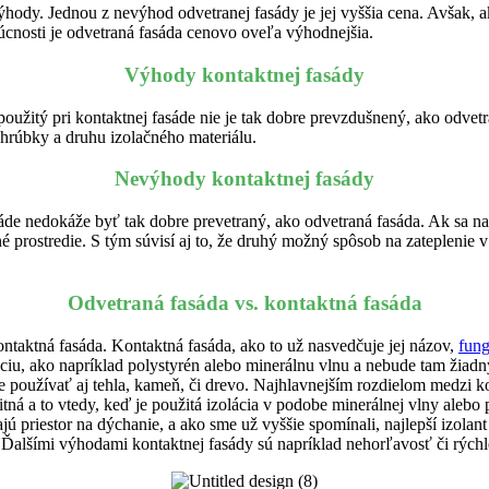
ýhody. Jednou z nevýhod odvetranej fasády je jej vyššia cena. Avšak, ak
úcnosti je odvetraná fasáda cenovo oveľa výhodnejšia.
Výhody kontaktnej fasády
použitý pri kontaktnej fasáde nie je tak dobre prevzdušnený, ako odvet
 hrúbky a druhu izolačného materiálu.
Nevýhody kontaktnej fasády
asáde nedokáže byť tak dobre prevetraný, ako odvetraná fasáda. Ak sa na
 prostredie. S tým súvisí aj to, že druhý možný spôsob na zateplenie v
Odvetraná fasáda vs. kontaktná fasáda
taktná fasáda. Kontaktná fasáda, ako to už nasvedčuje jej názov,
fung
ciu, ako napríklad polystyrén alebo minerálnu vlnu a nebude tam žiadny
že používať aj tehla, kameň, či drevo. Najhlavnejším rozdielom medzi
 a to vtedy, keď je použitá izolácia v podobe minerálnej vlny alebo po
ajú priestor na dýchanie, a ako sme už vyššie spomínali, najlepší izolan
 Ďalšími výhodami kontaktnej fasády sú napríklad nehorľavosť či rýchle