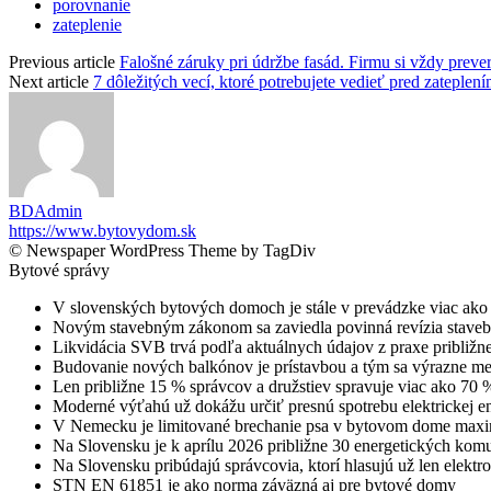
porovnanie
zateplenie
Previous article
Falošné záruky pri údržbe fasád. Firmu si vždy prever
Next article
7 dôležitých vecí, ktoré potrebujete vedieť pred zateplen
BDAdmin
https://www.bytovydom.sk
© Newspaper WordPress Theme by TagDiv
Bytové správy
V slovenských bytových domoch je stále v prevádzke viac ako 
Novým stavebným zákonom sa zaviedla povinná revízia staveb
Likvidácia SVB trvá podľa aktuálnych údajov z praxe približn
Budovanie nových balkónov je prístavbou a tým sa výrazne me
Len približne 15 % správcov a družstiev spravuje viac ako 70
Moderné výťahú už dokážu určiť presnú spotrebu elektrickej 
V Nemecku je limitované brechanie psa v bytovom dome maxi
Na Slovensku je k aprílu 2026 približne 30 energetických komu
Na Slovensku pribúdajú správcovia, ktorí hlasujú už len elek
STN EN 61851 je ako norma záväzná aj pre bytové domy