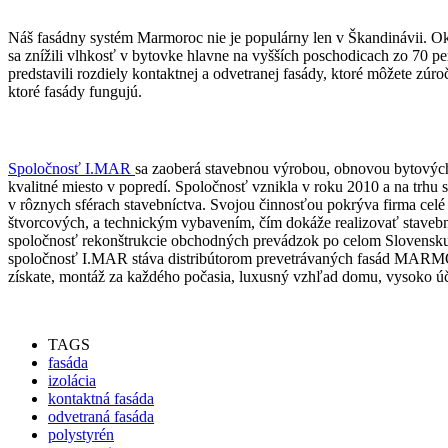
Náš fasádny systém Marmoroc nie je populárny len v Škandinávii. Ok
sa znížili vlhkosť v bytovke hlavne na vyšších poschodicach zo 70 pe
predstavili rozdiely kontaktnej a odvetranej fasády, ktoré môžete zúr
ktoré fasády fungujú.
Spoločnosť I.MAR
sa zaoberá stavebnou výrobou, obnovou bytových 
kvalitné miesto v popredí. Spoločnosť vznikla v roku 2010 a na trhu 
v rôznych sférach stavebníctva. Svojou činnosťou pokrýva firma celé
štvorcových, a technickým vybavením, čím dokáže realizovať stavebn
spoločnosť rekonštrukcie obchodných prevádzok po celom Slovensku.
spoločnosť I.MAR stáva distribútorom prevetrávaných fasád MARMORC,
získate, montáž za každého počasia, luxusný vzhľad domu, vysoko úč
TAGS
fasáda
izolácia
kontaktná fasáda
odvetraná fasáda
polystyrén