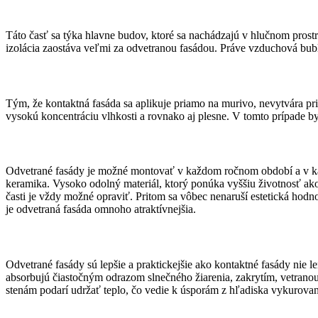
Táto časť sa týka hlavne budov, ktoré sa nachádzajú v hlučnom prostre
izolácia zaostáva veľmi za odvetranou fasádou. Práve vzduchová bubli
Tým, že kontaktná fasáda sa aplikuje priamo na murivo, nevytvára pr
vysokú koncentráciu vlhkosti a rovnako aj plesne. V tomto prípade b
Odvetrané fasády je možné montovať v každom ročnom období a v kaž
keramika. Vysoko odolný materiál, ktorý ponúka vyššiu životnosť ako
časti je vždy možné opraviť. Pritom sa vôbec nenaruší estetická hod
je odvetraná fasáda omnoho atraktívnejšia.
Odvetrané fasády sú lepšie a praktickejšie ako kontaktné fasády nie l
absorbujú čiastočným odrazom slnečného žiarenia, zakrytím, vetrano
stenám podarí udržať teplo, čo vedie k úsporám z hľadiska vykurovani