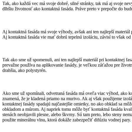
Tak, ako každá vec má svoje dobré, silné stránky, tak má aj svoje nev
dlhšiu životnosť ako kontaktná fasáda. Práve preto v prepočte do bud
Aj kontaktná fasáda má svoje výhody, avšak ani ten najlepší materiál 
Aj kontaktná fasáda vie mať dobrú tepelnú izoláciu, závisí to však od
Tak ako sme už spomenuli, ani ten najlepší materiál pri kontaktnej f
prevažne používa na aplikovanie fasády, je veľkou záťažou pre životné
drahšia, ako polystyrén.
Ako sme už spomínali, odvetraná fasáda má oveľa viac výhod, ako kon
znamená, že je kladená priamo na murivo. Ak aj však použijeme izolá
kontaktnej fasády spadajú najčastejšie omietky, no ako obklad sa mô
obkladom a múrom. Aj napriek tomu môže byť kontaktná fasáda kvalitná
stenách neobjavili plesne, alebo škvrny. Sú tam preto, lebo steny nem
použite minerálnu vlnu, ktorá dokáže zabezpečiť difúziu vodnej pary.