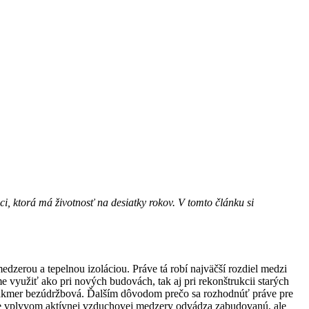
ci, ktorá má životnosť na desiatky rokov. V tomto článku si
zerou a tepelnou izoláciou. Práve tá robí najväčší rozdiel medzi
 využiť ako pri nových budovách, tak aj pri rekonštrukcii starých
a je takmer bezúdržbová. Ďalším dôvodom prečo sa rozhodnúť práve pre
e, že vplyvom aktívnej vzduchovej medzery odvádza zabudovanú, ale