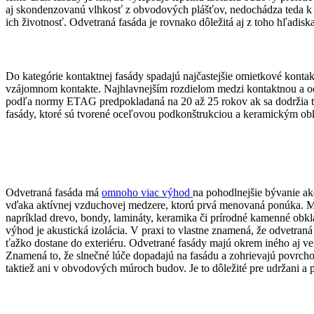
aj skondenzovanú vlhkosť z obvodových plášťov, nedochádza teda k hr
ich životnosť. Odvetraná fasáda je rovnako dôležitá aj z toho hľadisk
Do kategórie kontaktnej fasády spadajú najčastejšie omietkové kontakt
vzájomnom kontakte. Najhlavnejším rozdielom medzi kontaktnou a o
podľa normy ETAG predpokladaná na 20 až 25 rokov ak sa dodržia tec
fasády, ktoré sú tvorené oceľovou podkonštrukciou a keramickým ob
Odvetraná fasáda má
omnoho viac výhod
na pohodlnejšie bývanie ako
vďaka aktívnej vzduchovej medzere, ktorú prvá menovaná ponúka. Medz
napríklad drevo, bondy, lamináty, keramika či prírodné kamenné obkla
výhod je akustická izolácia. V praxi to vlastne znamená, že odvetraná
ťažko dostane do exteriéru. Odvetrané fasády majú okrem iného aj ve
Znamená to, že slnečné lúče dopadajú na fasádu a zohrievajú povrcho
taktiež ani v obvodových múroch budov. Je to dôležité pre udržani a 