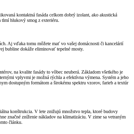
plikovaná kontaktná fasáda celkom dobrý izolant, ako akustická
 tlmí hlukový smog z exteriéru.
nách. Aj vďaka tomu môžete mať vo vašej domácnosti či kancelárií
vej bubline dokáže eliminovať tepelné mosty.
rov, na kvalite fasády to vôbec neuberá. Základom všetkého je
xternými vplyvmi je možná rýchla a efektívna výmena. Systém a jeho
znym dostupným formátom a širokému spektru vzorov, farieb a textúr
ciálna konštrukcia. V lete znižujú množstvo tepla, ktoré budovy
hne značné zníženie nákladov na klimatizáciu. V zime sa vetraným
omto článku.