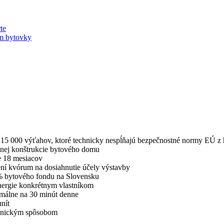
te
ím bytovky
15 000 výťahov, ktoré technicky nespĺňajú bezpečnostné normy EÚ z h
nej konštrukcie bytového domu
e 18 mesiacov
ní kvórum na dosiahnutie účely výstavby
 % bytového fondu na Slovensku
energie konkrétnym vlastníkom
málne na 30 minút denne
nít
tronickým spôsobom