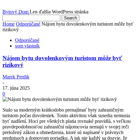
Bytový Dom
Len ďalšia WordPress stránka
Home
Odporúčané
Nájom bytu dovolenkovým turistom môže byť
rizikový
Odporúčané
som vlastník
Nájom bytu dovolenkovým turistom môže byť
rizikový
Marek Perdik
-
17. júna 2025
0
Stalo sa moderným krátkodobo prenajímať byty zahraničným
turistom počas dovoleniek. Touto aktivitou však susedia nemusia
byť nadšení. Hoci pre všetkých platia rovnaké pravidlá, s veľkou
pravdepodobnosťou zahraniční nájomcovia nemajú v svojej reči
preložený zákon a obmedzenia, ktoré sú napísané v právnych
predpisoch a domovom poriadku. A tak nie každý sa dozvie, že