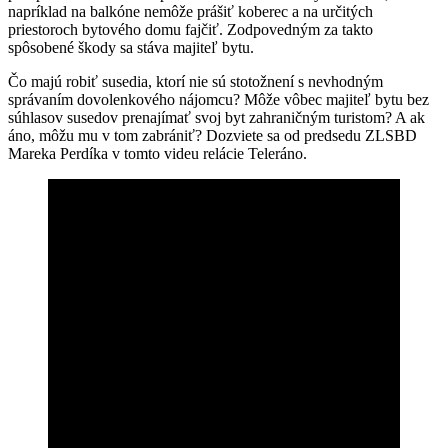
napríklad na balkóne nemôže prášiť koberec a na určitých
priestoroch bytového domu fajčiť. Zodpovedným za takto
spôsobené škody sa stáva majiteľ bytu.
Čo majú robiť susedia, ktorí nie sú stotožnení s nevhodným
správaním dovolenkového nájomcu? Môže vôbec majiteľ bytu bez
súhlasov susedov prenajímať svoj byt zahraničným turistom? A ak
áno, môžu mu v tom zabrániť? Dozviete sa od predsedu ZLSBD
Mareka Perdíka v tomto videu relácie Teleráno.