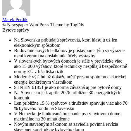
Marek Perdik
© Newspaper WordPress Theme by TagDiv
Bytové správy
Na Slovensku pribúdajú správcovia, ktorí hlasujú už len
elektronickým spôsobom
Budovanie nových balkónov je prístavbou a tým sa výrazne
mení kvórum na dosiahnutie účely výstavby
V slovenských bytových domoch je stále v prevádzke viac
ako 15 000 výťahov, ktoré technicky nespĺňajú bezpečnostné
normy EÚ z hľadiska rizík
Moderné výťahú už dokážu určiť presnú spotrebu elektrickej
energie konkrétnym vlastníkom
STN EN 61851 je ako norma záväzná aj pre bytové domy
Na Slovensku je k aprílu 2026 približne 30 energetických
komunít
Len približne 15 % správcov a družstiev spravuje viac ako 70
% bytového fondu na Slovensku
V Nemecku je limitované brechanie psa v bytovom dome
maximálne na 30 minút denne
Novým stavebným zákonom sa zaviedla povinná revízia
stavebnej konštrukcie bytového domu