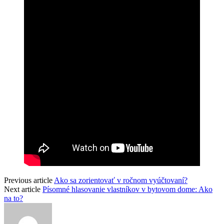
Previous article
Ako sa zorientovať v ročnom vyúčtovaní?
Next article
Písomné hlasovanie vlastníkov v bytovom dome: Ako
na to?