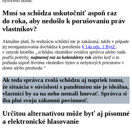
bytového domu.
Musí sa schôdza uskutočniť aspoň raz
do roka, aby nedošlo k porušovaniu práv
vlastníkov?
Aktuálne platí, že realizácia schôdzí nie je zakázaná, takže v prípade
jej neorganizovania dochádza k porušeniu
§ 14a ods. 1 BytZ
,
v zmysle ktorého
„schôdzu vlastníkov zvoláva správca alebo rada
podľa potreby,
najmenej raz za kalendárny rok
alebo keď o to
požiada aspoň štvrtina vlastníkov bytov a nebytových priestorov v
dome alebo predseda.“
Ak teda správca zvolá schôdzu aj napriek tomu,
že situácia v súvislosti s pandémiou nie je ideálna,
vlastníci by sa na neho nemali hnevať. Správca si
iba plní svoju zákonnú povinnosť.
Určitou alternatívou môže byť aj písomné
a elektronické hlasovanie