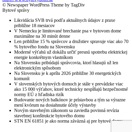
© Newspaper WordPress Theme by TagDiv
Bytové správy
Likvidácia SVB trvá podľa aktuálnych údajov z praxe
približne 18 mesiacov
V Nemecku je limitované brechanie psa v bytovom dome
maximálne na 30 minút denne
Len približne 15 % správcov a družstiev spravuje viac ako 70
% bytového fondu na Slovensku
Moderné výťahú už dokážu určiť presnú spotrebu elektrickej
energie konkrétnym vlastníkom
Na Slovensku pribúdajú správcovia, ktorí hlasujú už len
elektronickým spôsobom
Na Slovensku je k aprílu 2026 približne 30 energetických
komunít
V slovenských bytových domoch je stále v prevádzke viac
ako 15 000 výťahov, ktoré technicky nespĺňajú bezpečnostné
normy EÚ z hľadiska rizík
Budovanie nových balkónov je prístavbou a tým sa výrazne
mení kvórum na dosiahnutie účely výstavby
Novým stavebným zákonom sa zaviedla povinná revízia
stavebnej konštrukcie bytového domu
STN EN 61851 je ako norma záväzná aj pre bytové domy