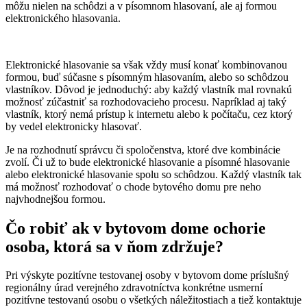
môžu nielen na schôdzi a v písomnom hlasovaní, ale aj formou
elektronického hlasovania.
Elektronické hlasovanie sa však vždy musí konať kombinovanou
formou, buď súčasne s písomným hlasovaním, alebo so schôdzou
vlastníkov. Dôvod je jednoduchý: aby každý vlastník mal rovnakú
možnosť zúčastniť sa rozhodovacieho procesu. Napríklad aj taký
vlastník, ktorý nemá prístup k internetu alebo k počítaču, cez ktorý
by vedel elektronicky hlasovať.
Je na rozhodnutí správcu či spoločenstva, ktoré dve kombinácie
zvolí. Či už to bude elektronické hlasovanie a písomné hlasovanie
alebo elektronické hlasovanie spolu so schôdzou. Každý vlastník tak
má možnosť rozhodovať o chode bytového domu pre neho
najvhodnejšou formou.
Čo robiť ak v bytovom dome ochorie
osoba, ktorá sa v ňom zdržuje?
Pri výskyte pozitívne testovanej osoby v bytovom dome príslušný
regionálny úrad verejného zdravotníctva konkrétne usmerní
pozitívne testovanú osobu o všetkých náležitostiach a tiež kontaktuje