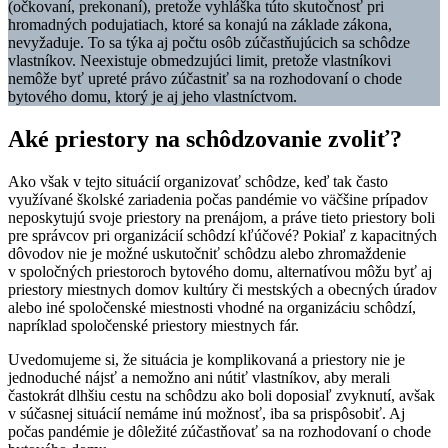
(očkovaní, prekonaní), pretože vyhláška túto skutočnosť pri
hromadných podujatiach, ktoré sa konajú na základe zákona,
nevyžaduje. To sa týka aj počtu osôb zúčastňujúcich sa schôdze
vlastníkov. Neexistuje obmedzujúci limit, pretože vlastníkovi
nemôže byť upreté právo zúčastniť sa na rozhodovaní o chode
bytového domu, ktorý je aj jeho vlastníctvom.
Aké priestory na schôdzovanie zvoliť?
Ako však v tejto situácií organizovať schôdze, keď tak často
využívané školské zariadenia počas pandémie vo väčšine prípadov
neposkytujú svoje priestory na prenájom, a práve tieto priestory boli
pre správcov pri organizácií schôdzí kľúčové? Pokiaľ z kapacitných
dôvodov nie je možné uskutočniť schôdzu alebo zhromaždenie
v spoločných priestoroch bytového domu, alternatívou môžu byť aj
priestory miestnych domov kultúry či mestských a obecných úradov
alebo iné spoločenské miestnosti vhodné na organizáciu schôdzí,
napríklad spoločenské priestory miestnych fár.
Uvedomujeme si, že situácia je komplikovaná a priestory nie je
jednoduché nájsť a nemožno ani nútiť vlastníkov, aby merali
častokrát dlhšiu cestu na schôdzu ako boli doposiaľ zvyknutí, avšak
v súčasnej situácií nemáme inú možnosť, iba sa prispôsobiť. Aj
počas pandémie je dôležité zúčastňovať sa na rozhodovaní o chode