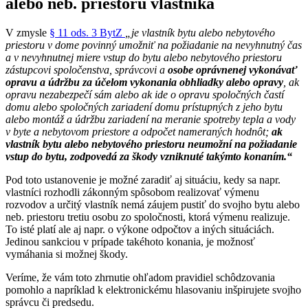
alebo neb. priestoru vlastníka
V zmysle
§ 11 ods. 3 BytZ
„je vlastník bytu alebo nebytového
priestoru v dome povinný umožniť na požiadanie na nevyhnutný čas
a v nevyhnutnej miere vstup do bytu alebo nebytového priestoru
zástupcovi spoločenstva, správcovi a
osobe oprávnenej vykonávať
opravu a údržbu za účelom vykonania obhliadky alebo opravy
, ak
opravu nezabezpečí sám alebo ak ide o opravu spoločných častí
domu alebo spoločných zariadení domu prístupných z jeho bytu
alebo montáž a údržbu zariadení na meranie spotreby tepla a vody
v byte a nebytovom priestore a odpočet nameraných hodnôt;
ak
vlastník bytu alebo nebytového priestoru neumožní na požiadanie
vstup do bytu, zodpovedá za škody vzniknuté takýmto konaním.“
Pod toto ustanovenie je možné zaradiť aj situáciu, kedy sa napr.
vlastníci rozhodli zákonným spôsobom realizovať výmenu
rozvodov a určitý vlastník nemá záujem pustiť do svojho bytu alebo
neb. priestoru tretiu osobu zo spoločnosti, ktorá výmenu realizuje.
To isté platí ale aj napr. o výkone odpočtov a iných situáciách.
Jedinou sankciou v prípade takéhoto konania, je možnosť
vymáhania si možnej škody.
Veríme, že vám toto zhrnutie ohľadom pravidiel schôdzovania
pomohlo a napríklad k elektronickému hlasovaniu inšpirujete svojho
správcu či predsedu.