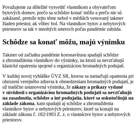
Považujeme za dôležité vysvetliť vlastníkom a obyvateľom
bytových domov, prečo sa schôdze konať môžu a prečo nie sú
zakázané, pretože tejto téme nebol v médiách venovaný takmer
žiaden priestor, ak vôbec bol. Na vlastníkov bytov a nebytových
priestorov sa tak v mnohých smeroch počas pandémie zabúda.
Schôdze sa konať môžu, majú výnimku
Takmer od začiatku pandémie koronavírusu spadajú schôdze
a zhromaždenia vlastníkov do výnimky, na ktorú sa nevzťahujú
klasické opatrenia spojené s organizáciou hromadných podujatí.
V každej novej vyhláške ÚVZ SR, ktorou sa nariaďujú opatrenia pri
ohrození verejného zdravia k obmedzeniam hromadných podujatí, je
už tradične ustanovená výnimka, že
zákazy a príkazy vydané
v súvislosti s organizáciou hromadných podujatí sa nevzťahujú
na zasadnutia, schôdze a iné podujatia, ktoré sa uskutočňujú na
základe zákona
, kam spadajú aj schôdze a zhromaždenia
vlastníkov bytov a nebytových priestorov, ktoré sa konajú na
základe zákona č. 182/1993 Z. z. o vlastníctve bytov a nebytových
priestorov.