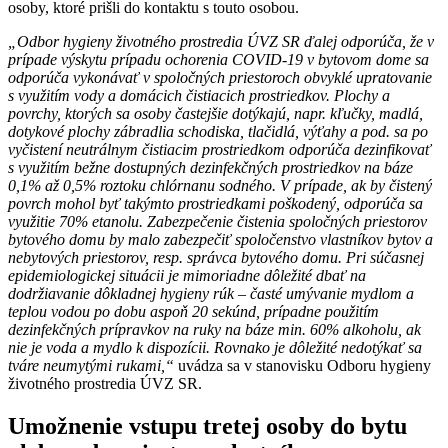
osoby, ktoré prišli do kontaktu s touto osobou.
„Odbor hygieny životného prostredia ÚVZ SR ďalej odporúča, že v
prípade výskytu prípadu ochorenia COVID-19 v bytovom dome sa
odporúča vykonávať v spoločných priestoroch obvyklé upratovanie
s využitím vody a domácich čistiacich prostriedkov. Plochy a
povrchy, ktorých sa osoby častejšie dotýkajú, napr. kľučky, madlá,
dotykové plochy zábradlia schodiska, tlačidlá, výťahy a pod. sa po
vyčistení neutrálnym čistiacim prostriedkom odporúča dezinfikovať
s využitím bežne dostupných dezinfekčných prostriedkov na báze
0,1% až 0,5% roztoku chlórnanu sodného. V prípade, ak by čistený
povrch mohol byť takýmto prostriedkami poškodený, odporúča sa
využitie 70% etanolu. Zabezpečenie čistenia spoločných priestorov
bytového domu by malo zabezpečiť spoločenstvo vlastníkov bytov a
nebytových priestorov, resp. správca bytového domu. Pri súčasnej
epidemiologickej situácii je mimoriadne dôležité dbať na
dodržiavanie dôkladnej hygieny rúk – časté umývanie mydlom a
teplou vodou po dobu aspoň 20 sekúnd, prípadne použitím
dezinfekčných prípravkov na ruky na báze min. 60% alkoholu, ak
nie je voda a mydlo k dispozícii. Rovnako je dôležité nedotýkať sa
tváre neumytými rukami,“
uvádza sa v stanovisku Odboru hygieny
životného prostredia ÚVZ SR.
Umožnenie vstupu tretej osoby do bytu