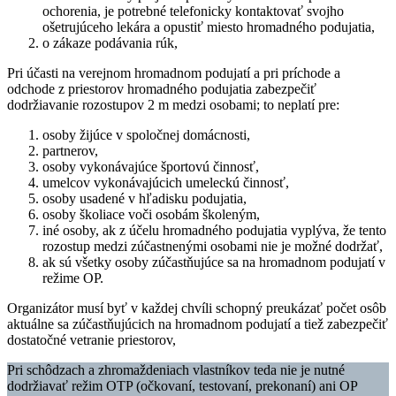
ochorenia, je potrebné telefonicky kontaktovať svojho
ošetrujúceho lekára a opustiť miesto hromadného podujatia,
o zákaze podávania rúk,
Pri účasti na verejnom hromadnom podujatí a pri príchode a
odchode z priestorov hromadného podujatia zabezpečiť
dodržiavanie rozostupov 2 m medzi osobami; to neplatí pre:
osoby žijúce v spoločnej domácnosti,
partnerov,
osoby vykonávajúce športovú činnosť,
umelcov vykonávajúcich umeleckú činnosť,
osoby usadené v hľadisku podujatia,
osoby školiace voči osobám školeným,
iné osoby, ak z účelu hromadného podujatia vyplýva, že tento
rozostup medzi zúčastnenými osobami nie je možné dodržať,
ak sú všetky osoby zúčastňujúce sa na hromadnom podujatí v
režime OP.
Organizátor musí byť v každej chvíli schopný preukázať počet osôb
aktuálne sa zúčastňujúcich na hromadnom podujatí a tiež zabezpečiť
dostatočné vetranie priestorov,
Pri schôdzach a zhromaždeniach vlastníkov teda nie je nutné
dodržiavať režim OTP (očkovaní, testovaní, prekonaní) ani OP