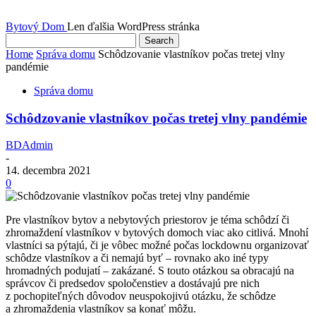
Bytový Dom
Len ďalšia WordPress stránka
Home
Správa domu
Schôdzovanie vlastníkov počas tretej vlny
pandémie
Správa domu
Schôdzovanie vlastníkov počas tretej vlny pandémie
BDAdmin
-
14. decembra 2021
0
Pre vlastníkov bytov a nebytových priestorov je téma schôdzí či
zhromaždení vlastníkov v bytových domoch viac ako citlivá. Mnohí
vlastníci sa pýtajú, či je vôbec možné počas lockdownu organizovať
schôdze vlastníkov a či nemajú byť – rovnako ako iné typy
hromadných podujatí – zakázané. S touto otázkou sa obracajú na
správcov či predsedov spoločenstiev a dostávajú pre nich
z pochopiteľných dôvodov neuspokojivú otázku, že schôdze
a zhromaždenia vlastníkov sa konať môžu.