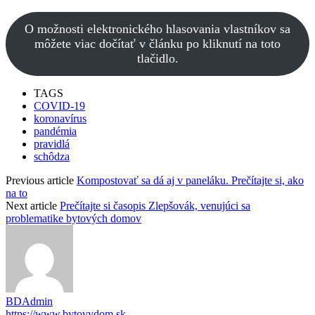
O možnosti elektronického hlasovania vlastníkov sa
môžete viac dočítať v článku po kliknutí na toto
tlačidlo.
TAGS
COVID-19
koronavírus
pandémia
pravidlá
schôdza
Previous article
Kompostovať sa dá aj v paneláku. Prečítajte si, ako
na to
Next article
Prečítajte si časopis Zlepšovák, venujúci sa
problematike bytových domov
BDAdmin
https://www.bytovydom.sk