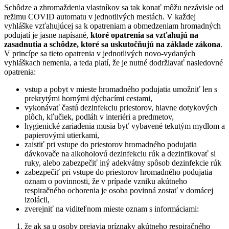
Schôdze a zhromaždenia vlastníkov sa tak konať môžu nezávisle od
režimu COVID automatu v jednotlivých mestách. V každej
vyhláške vzťahujúcej sa k opatreniam a obmedzeniam hromadných
podujatí je jasne napísané,
ktoré opatrenia sa vzťahujú na
zasadnutia a schôdze, ktoré sa uskutočňujú na základe zákona
.
V princípe sa tieto opatrenia v jednotlivých novo-vydaných
vyhláškach nemenia, a teda platí, že je nutné dodržiavať nasledovné
opatrenia:
vstup a pobyt v mieste hromadného podujatia umožniť len s
prekrytými hornými dýchacími cestami,
vykonávať častú dezinfekciu priestorov, hlavne dotykových
plôch, kľučiek, podláh v interiéri a predmetov,
hygienické zariadenia musia byť vybavené tekutým mydlom a
papierovými utierkami,
zaistiť pri vstupe do priestorov hromadného podujatia
dávkovače na alkoholovú dezinfekciu rúk a dezinfikovať si
ruky, alebo zabezpečiť iný adekvátny spôsob dezinfekcie rúk
zabezpečiť pri vstupe do priestorov hromadného podujatia
oznam o povinnosti, že v prípade vzniku akútneho
respiračného ochorenia je osoba povinná zostať v domácej
izolácii,
zverejniť na viditeľnom mieste oznam s informáciami:
že ak sa u osoby prejavia príznaky akútneho respiračného