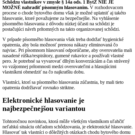
Schôdzu vlastníkov v zmysle § 14a ods. 1 BytZ NIE JE
MOŽNÉ nahradiť písomným hlasovaním.
V rozhodovacom
procese o chode bytového domu však je možné uplatniť aj takéto
hlasovanie, ktoré považujeme za bezpečnejšie. Na vyhlásenie
písomného hlasovania z dôvodu nízkej účasti na schôdzi je
postačujúci návrh prítomných na takto organizovanej schôdzi.
V prípade písomného hlasovania však treba dodržať hygienické
opatrenia, aby bola možnosť prenosu nákazy eliminovaná čo
najviac. Pri písomnom hlasovaní odporúčame, aby overovatelia mali
nasadené rúška/respirátory, gumené rukavice a používali vlastné
pero. Je potrebné sa vyvarovať dlhým konverzáciám a čas strávený
vo vzájomnej prítomnosti medzi overovateľmi a hlasujúcimi
vlastníkmi obmedziť na čo najkratšiu dobu.
Vlastníci, ktorí sa písomného hlasovania zúčastnia, by mali tieto
opatrenia dodržiavať rovnako striktne.
Elektronické hlasovanie je
najbezpečnejšou variantou
Tohtoročnou novinkou, ktorá môže všetkým vlastníkom uľahčiť
neľahkú situáciu ohľadom schôdzovania, je elektronické hlasovanie.
Hlasovať tak vlastníci o dôležitých otázkach chodu bytového domu