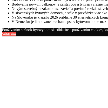
Budovanie nových balkónov je prístavbou a tým sa výrazne me
Novým stavebným zákonom sa zaviedla povinná revízia staveb
V slovenských bytových domoch je stále v prevádzke viac ako 
Na Slovensku je k aprílu 2026 približne 30 energetických komu
V Nemecku je limitované brechanie psa v bytovom dome maxi
Používaním stránok bytovydom.sk súhlasite s používaním cookies, kt
Súhlasím