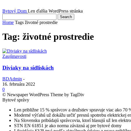
Bytový Dom
Len ďalšia WordPress stránka
Home
Tags
životné prostredie
Tag: životné prostredie
Zaujímavosti
Diviaky na sídliskách
BDAdmin
-
16. februára 2022
0
© Newspaper WordPress Theme by TagDiv
Bytové správy
Len približne 15 % správcov a družstiev spravuje viac ako 70
Moderné výťahú už dokážu určiť presnú spotrebu elektrickej 
Na Slovensku pribúdajú správcovia, ktorí hlasujú už len elek
STN EN 61851 je ako norma záväzná aj pre bytové domy
Likvidácia SVB trvá podľa aktuálnych údajov z praxe približn