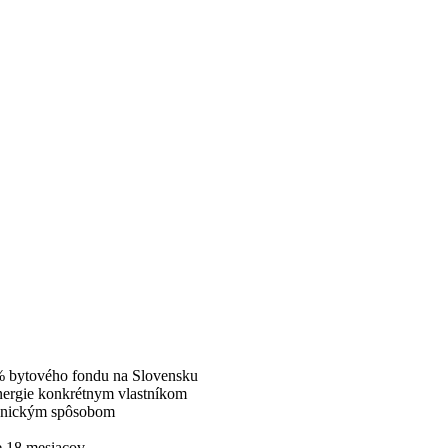
 % bytového fondu na Slovensku
energie konkrétnym vlastníkom
tronickým spôsobom
e 18 mesiacov