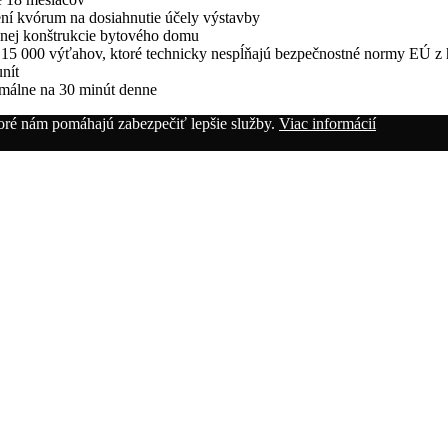
ní kvórum na dosiahnutie účely výstavby
nej konštrukcie bytového domu
15 000 výťahov, ktoré technicky nespĺňajú bezpečnostné normy EÚ z h
nít
málne na 30 minút denne
oré nám pomáhajú zabezpečiť lepšie služby.
Viac informácií