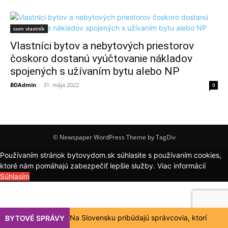
som vlastník
Vlastníci bytov a nebytových priestorov
čoskoro dostanú vyúčtovanie nákladov
spojených s užívaním bytu alebo NP
BDAdmin
-
31. mája 2022
0
© Newspaper WordPress Theme by TagDiv
Používaním stránok bytovydom.sk súhlasite s používaním cookies,
ktoré nám pomáhajú zabezpečiť lepšie služby.
Viac informácií
Súhlasím
Na Slovensku pribúdajú správcovia, ktorí
BYTOVÉ SPRÁVY