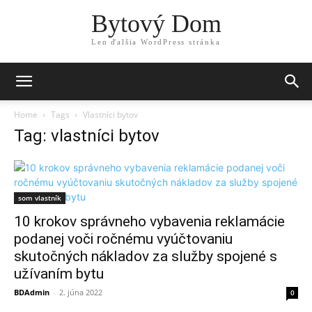
Bytový Dom
Len ďalšia WordPress stránka
Home
Tags
Vlastníci bytov
Tag: vlastníci bytov
som vlastník
10 krokov správneho vybavenia reklamácie
podanej voči ročnému vyúčtovaniu
skutočných nákladov za služby spojené s
užívaním bytu
BDAdmin
-
2. júna 2022
0