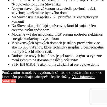
% bytového fondu na Slovensku
Novým stavebným zákonom sa zaviedla povinná revízia
stavebnej konštrukcie bytového domu
Na Slovensku je k aprílu 2026 približne 30 energetických
komunít
Na Slovensku pribúdajú správcovia, ktorí hlasujú už len
elektronickým spôsobom
Moderné výťahú už dokážu určiť presnú spotrebu elektrickej
energie konkrétnym vlastníkom
V slovenských bytových domoch je stále v prevádzke viac
ako 15 000 výťahov, ktoré technicky nespĺňajú bezpečnostné
normy EÚ z hľadiska rizík
Budovanie nových balkónov je prístavbou a tým sa výrazne
mení kvórum na dosiahnutie účely výstavby
STN EN 61851 je ako norma záväzná aj pre bytové domy
Používaním stránok bytovydom.sk súhlasite s používaním cookies,
ktoré nám pomáhajú zabezpečiť lepšie služby.
Viac informácií
Súhlasím