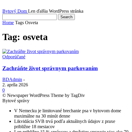
Bytový Dom
Len ďalšia WordPress stránka
Home
Tags
Osveta
Tag: osveta
Odporúčané
Zachráňte život správnym parkovaním
BDAdmin
-
2. apríla 2026
0
© Newspaper WordPress Theme by TagDiv
Bytové správy
V Nemecku je limitované brechanie psa v bytovom dome
maximálne na 30 minút denne
Likvidácia SVB trvá podľa aktuálnych údajov z praxe
približne 18 mesiacov
Len približne 15 % správcov a družstiev spravuje viac ako 70