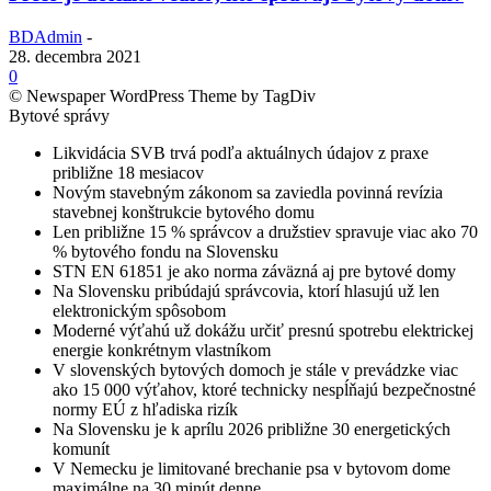
BDAdmin
-
28. decembra 2021
0
© Newspaper WordPress Theme by TagDiv
Bytové správy
Likvidácia SVB trvá podľa aktuálnych údajov z praxe
približne 18 mesiacov
Novým stavebným zákonom sa zaviedla povinná revízia
stavebnej konštrukcie bytového domu
Len približne 15 % správcov a družstiev spravuje viac ako 70
% bytového fondu na Slovensku
STN EN 61851 je ako norma záväzná aj pre bytové domy
Na Slovensku pribúdajú správcovia, ktorí hlasujú už len
elektronickým spôsobom
Moderné výťahú už dokážu určiť presnú spotrebu elektrickej
energie konkrétnym vlastníkom
V slovenských bytových domoch je stále v prevádzke viac
ako 15 000 výťahov, ktoré technicky nespĺňajú bezpečnostné
normy EÚ z hľadiska rizík
Na Slovensku je k aprílu 2026 približne 30 energetických
komunít
V Nemecku je limitované brechanie psa v bytovom dome
maximálne na 30 minút denne