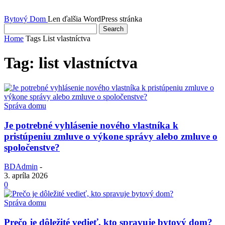
Bytový Dom
Len ďalšia WordPress stránka
Home
Tags
List vlastníctva
Tag: list vlastníctva
Správa domu
Je potrebné vyhlásenie nového vlastníka k
pristúpeniu zmluve o výkone správy alebo zmluve o
spoločenstve?
BDAdmin
-
3. apríla 2026
0
Správa domu
Prečo je dôležité vedieť, kto spravuje bytový dom?