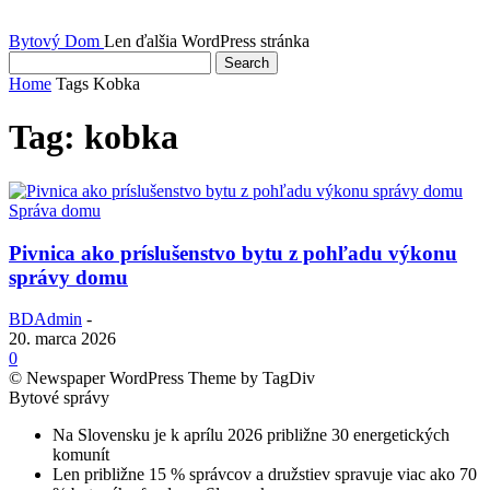
Bytový Dom
Len ďalšia WordPress stránka
Home
Tags
Kobka
Tag: kobka
Správa domu
Pivnica ako príslušenstvo bytu z pohľadu výkonu
správy domu
BDAdmin
-
20. marca 2026
0
© Newspaper WordPress Theme by TagDiv
Bytové správy
Na Slovensku je k aprílu 2026 približne 30 energetických
komunít
Len približne 15 % správcov a družstiev spravuje viac ako 70