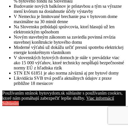
% bytového fondu na Slovensku
Budovanie nových balkónov je prístavbou a tým sa výrazne
mení kvórum na dosiahnutie účely výstavby
V Nemecku je limitované brechanie psa v bytovom dome
maximálne na 30 minút denne
Na Slovensku pribúdajú správcovia, ktorí hlasujú už len
elektronickým spôsobom
Novým stavebným zákonom sa zaviedla povinná revízia
stavebnej konštrukcie bytového domu
Moderné výťahú už dokážu určiť presnú spotrebu elektrickej
energie konkrétnym vlastníkom
V slovenských bytových domoch je stále v prevádzke viac
ako 15 000 výťahov, ktoré technicky nespĺňajú bezpečnostné
normy EÚ z hľadiska rizík
STN EN 61851 je ako norma záväzná aj pre bytové domy
Likvidácia SVB trvá podľa aktuálnych údajov z praxe
približne 18 mesiacov
Používaním stránok bytovydom.sk súhlasite s používaním cookies,
ktoré nám pomáhajú zabezpečiť lepšie služby.
Viac informácií
Súhlasím