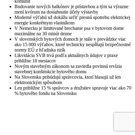
komunít
Budovanie nových balkónov je prístavbou a tým sa výrazne
mení kvórum na dosiahnutie účely výstavby
Moderné výťahú už dokážu určiť presnú spotrebu elektrickej
energie konkrétnym vlastníkom
V Nemecku je limitované brechanie psa v bytovom dome
maximálne na 30 minút denne
V slovenských bytových domoch je stále v prevádzke viac
ako 15 000 výťahov, ktoré technicky nespĺňajú bezpečnostné
normy EÚ z hľadiska rizík
Likvidácia SVB trvá podľa aktuálnych údajov z praxe
približne 18 mesiacov
Novým stavebným zákonom sa zaviedla povinná revízia
stavebnej konštrukcie bytového domu
Na Slovensku pribúdajú správcovia, ktorí hlasujú už len
elektronickým spôsobom
Len približne 15 % správcov a družstiev spravuje viac ako 70
% bytového fondu na Slovensku