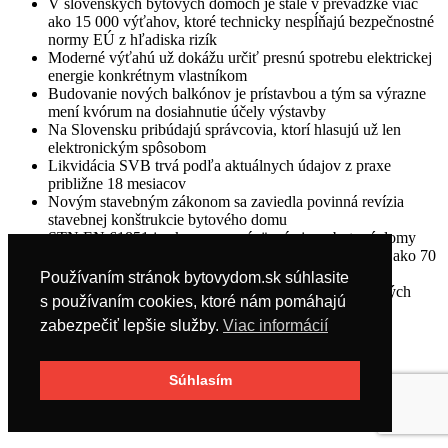
V slovenských bytových domoch je stále v prevádzke viac
ako 15 000 výťahov, ktoré technicky nespĺňajú bezpečnostné
normy EÚ z hľadiska rizík
Moderné výťahú už dokážu určiť presnú spotrebu elektrickej
energie konkrétnym vlastníkom
Budovanie nových balkónov je prístavbou a tým sa výrazne
mení kvórum na dosiahnutie účely výstavby
Na Slovensku pribúdajú správcovia, ktorí hlasujú už len
elektronickým spôsobom
Likvidácia SVB trvá podľa aktuálnych údajov z praxe
približne 18 mesiacov
Novým stavebným zákonom sa zaviedla povinná revízia
stavebnej konštrukcie bytového domu
STN EN 61851 je ako norma záväzná aj pre bytové domy
Len približne 15 % správcov a družstiev spravuje viac ako 70
% bytového fondu na Slovensku
Používaním stránok bytovydom.sk súhlasite
Na Slovensku je k aprílu 2026 približne 30 energetických
s používaním cookies, ktoré nám pomáhajú
komunít
zabezpečiť lepšie služby.
Viac informácií
Súhlasím