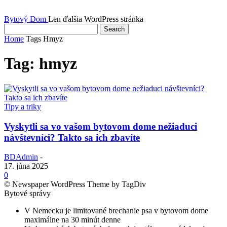
Bytový Dom
Len ďalšia WordPress stránka
Home
Tags
Hmyz
Tag: hmyz
Tipy a triky
Vyskytli sa vo vašom bytovom dome nežiaduci
návštevníci? Takto sa ich zbavíte
BDAdmin
-
17. júna 2025
0
© Newspaper WordPress Theme by TagDiv
Bytové správy
V Nemecku je limitované brechanie psa v bytovom dome
maximálne na 30 minút denne