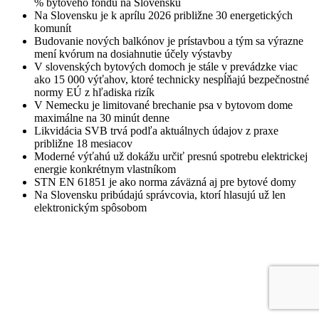
% bytového fondu na Slovensku
Na Slovensku je k aprílu 2026 približne 30 energetických
komunít
Budovanie nových balkónov je prístavbou a tým sa výrazne
mení kvórum na dosiahnutie účely výstavby
V slovenských bytových domoch je stále v prevádzke viac
ako 15 000 výťahov, ktoré technicky nespĺňajú bezpečnostné
normy EÚ z hľadiska rizík
V Nemecku je limitované brechanie psa v bytovom dome
maximálne na 30 minút denne
Likvidácia SVB trvá podľa aktuálnych údajov z praxe
približne 18 mesiacov
Moderné výťahú už dokážu určiť presnú spotrebu elektrickej
energie konkrétnym vlastníkom
STN EN 61851 je ako norma záväzná aj pre bytové domy
Na Slovensku pribúdajú správcovia, ktorí hlasujú už len
elektronickým spôsobom