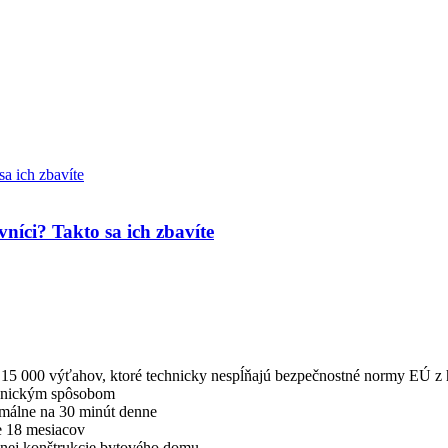
níci? Takto sa ich zbavíte
15 000 výťahov, ktoré technicky nespĺňajú bezpečnostné normy EÚ z h
tronickým spôsobom
málne na 30 minút denne
e 18 mesiacov
nej konštrukcie bytového domu