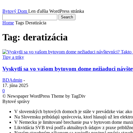
Bytový Dom
Len ďalšia WordPress stránka
Home
Tags
Deratizácia
Tag: deratizácia
Tipy a triky
Vyskytli sa vo vašom bytovom dome nežiaduci návštev
BDAdmin
-
17. júna 2025
0
© Newspaper WordPress Theme by TagDiv
Bytové správy
V slovenských bytových domoch je stále v prevádzke viac ako 
Na Slovensku pribúdajú správcovia, ktorí hlasujú už len elek
V Nemecku je limitované brechanie psa v bytovom dome maxi
Likvidácia SVB trvá podľa aktuálnych údajov z praxe približn
Novým stavebným zákonom sa zaviedla povinná revízia staveb