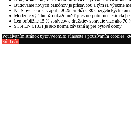
Budovanie nových balkónov je prístavbou a tým sa výrazne me
Na Slovensku je k aprílu 2026 približne 30 energetických komu
Moderné výťahú už dokážu určiť presnú spotrebu elektrickej 
Len približne 15 % správcov a družstiev spravuje viac ako 70
STN EN 61851 je ako norma záväzná aj pre bytové domy
Používaním stránok bytovydom.sk súhlasite s používaním cookies, kt
Súhlasím