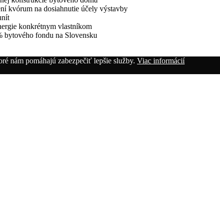
ní kvórum na dosiahnutie účely výstavby
nít
energie konkrétnym vlastníkom
 % bytového fondu na Slovensku
oré nám pomáhajú zabezpečiť lepšie služby.
Viac informácií