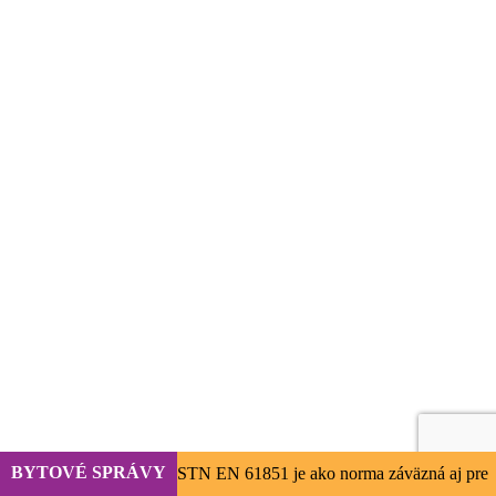
BYTOVÉ SPRÁVY
STN EN 61851 je ako norma záväzná aj pre