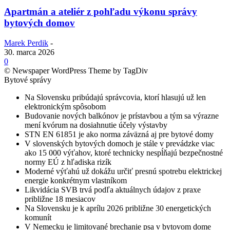
Apartmán a ateliér z pohľadu výkonu správy
bytových domov
Marek Perdik
-
30. marca 2026
0
© Newspaper WordPress Theme by TagDiv
Bytové správy
Na Slovensku pribúdajú správcovia, ktorí hlasujú už len
elektronickým spôsobom
Budovanie nových balkónov je prístavbou a tým sa výrazne
mení kvórum na dosiahnutie účely výstavby
STN EN 61851 je ako norma záväzná aj pre bytové domy
V slovenských bytových domoch je stále v prevádzke viac
ako 15 000 výťahov, ktoré technicky nespĺňajú bezpečnostné
normy EÚ z hľadiska rizík
Moderné výťahú už dokážu určiť presnú spotrebu elektrickej
energie konkrétnym vlastníkom
Likvidácia SVB trvá podľa aktuálnych údajov z praxe
približne 18 mesiacov
Na Slovensku je k aprílu 2026 približne 30 energetických
komunít
V Nemecku je limitované brechanie psa v bytovom dome