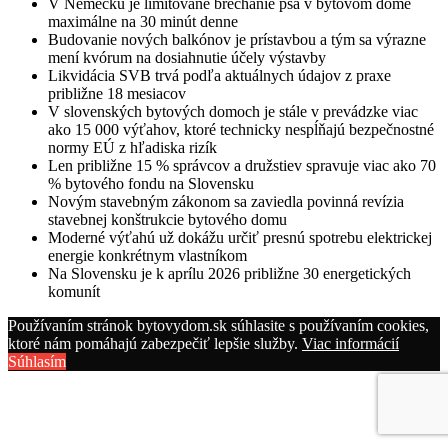
V Nemecku je limitované brechanie psa v bytovom dome
maximálne na 30 minút denne
Budovanie nových balkónov je prístavbou a tým sa výrazne
mení kvórum na dosiahnutie účely výstavby
Likvidácia SVB trvá podľa aktuálnych údajov z praxe
približne 18 mesiacov
V slovenských bytových domoch je stále v prevádzke viac
ako 15 000 výťahov, ktoré technicky nespĺňajú bezpečnostné
normy EÚ z hľadiska rizík
Len približne 15 % správcov a družstiev spravuje viac ako 70
% bytového fondu na Slovensku
Novým stavebným zákonom sa zaviedla povinná revízia
stavebnej konštrukcie bytového domu
Moderné výťahú už dokážu určiť presnú spotrebu elektrickej
energie konkrétnym vlastníkom
Na Slovensku je k aprílu 2026 približne 30 energetických
komunít
Používaním stránok bytovydom.sk súhlasite s používaním cookies,
ktoré nám pomáhajú zabezpečiť lepšie služby.
Viac informácií
Súhlasím