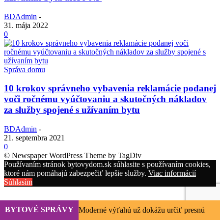
BDAdmin
-
31. mája 2022
0
Správa domu
10 krokov správneho vybavenia reklamácie podanej
voči ročnému vyúčtovaniu a skutočných nákladov
za služby spojené s užívaním bytu
BDAdmin
-
21. septembra 2021
0
© Newspaper WordPress Theme by TagDiv
Používaním stránok bytovydom.sk súhlasite s používaním cookies,
ktoré nám pomáhajú zabezpečiť lepšie služby.
Viac informácií
Súhlasím
BYTOVÉ SPRÁVY
Moderné výťahú už dokážu určiť presnú