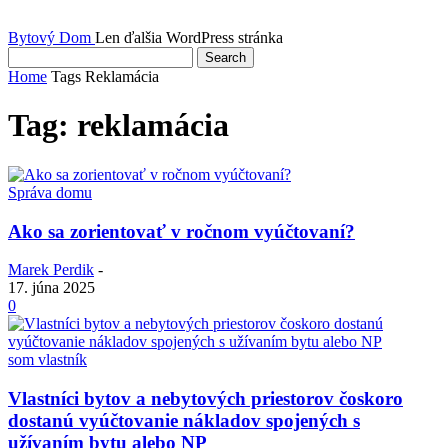
Bytový Dom
Len ďalšia WordPress stránka
Home
Tags
Reklamácia
Tag: reklamácia
Správa domu
Ako sa zorientovať v ročnom vyúčtovaní?
Marek Perdik
-
17. júna 2025
0
som vlastník
Vlastníci bytov a nebytových priestorov čoskoro
dostanú vyúčtovanie nákladov spojených s
užívaním bytu alebo NP