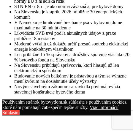
normy EÚ z hľadiska rizík
STN EN 61851 je ako norma záväzná aj pre bytové domy
Na Slovensku je k aprílu 2026 približne 30 energetických
komunít
V Nemecku je limitované brechanie psa v bytovom dome
maximálne na 30 minút denne
Likvidácia SVB trvá podľa aktuálnych údajov z praxe
približne 18 mesiacov
Moderné výťahú už dokážu určiť presnú spotrebu elektrickej
energie konkrétnym vlastníkom
Len približne 15 % správcov a družstiev spravuje viac ako 70
% bytového fondu na Slovensku
Na Slovensku pribúdajú správcovia, ktorí hlasujú už len
elektronickým spôsobom
Budovanie nových balkónov je prístavbou a tým sa výrazne
mení kvórum na dosiahnutie účely výstavby
Novým stavebným zákonom sa zaviedla povinná revízia
stavebnej konštrukcie bytového domu
Používaním stránok bytovydom.sk súhlasite s používaním cookies,
ktoré nám pomáhajú zabezpečiť lepšie služby.
Viac informácií
Súhlasím